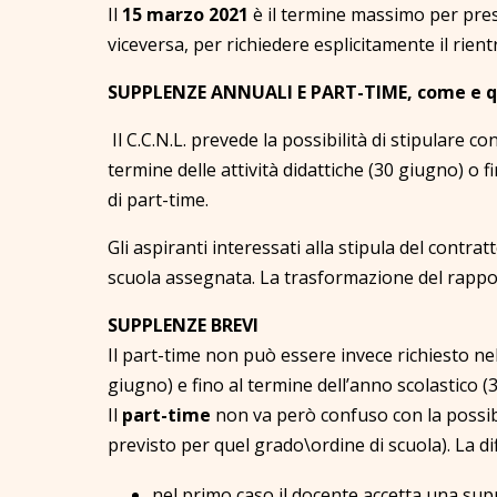
Il
15 marzo 2021
è il termine massimo per pre
viceversa, per richiedere esplicitamente il rient
SUPPLENZE ANNUALI E PART-TIME, come e qu
Il C.C.N.L. prevede la possibilità di stipulare 
termine delle attività didattiche (30 giugno) o f
di part-time.
Gli aspiranti interessati alla stipula del cont
scuola assegnata. La trasformazione del rappor
SUPPLENZE BREVI
Il part-time non può essere invece richiesto nel
giugno) e fino al termine dell’anno scolastico (
Il
part-time
non va però confuso con la possibi
previsto per quel grado\ordine di scuola). La di
nel primo caso il docente accetta una supp