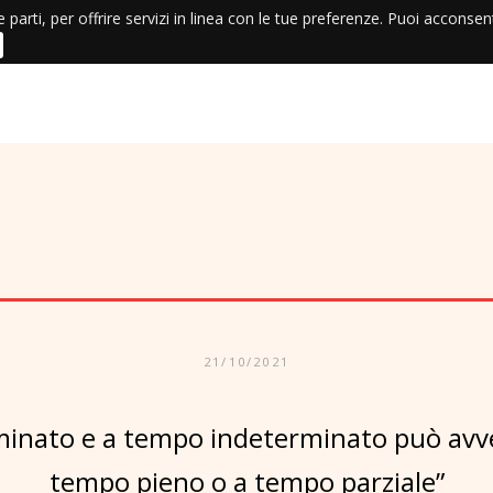
e parti, per offrire servizi in linea con le tue preferenze. Puoi acconse
21/10/2021
inato e a tempo indeterminato può avve
tempo pieno o a tempo parziale”