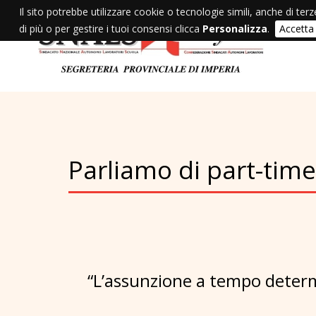
Il sito potrebbe utilizzare cookie o tecnologie simili, anche di terz
di più o per gestire i tuoi consensi clicca
Personalizza
.
Accetta
Parliamo di part-time
“L’assunzione a tempo determ