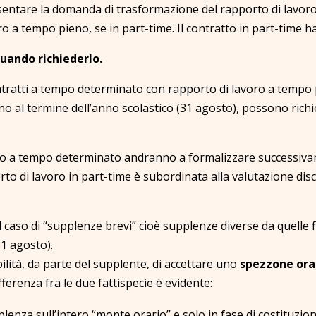
sentare la domanda di trasformazione del rapporto di lavor
ro a tempo pieno, se in part-time. Il contratto in part-time ha
ando richiederlo.
contratti a tempo determinato con rapporto di lavoro a tempo pa
ino al termine dell’anno scolastico (31 agosto), possono richie
ratto a tempo determinato andranno a formalizzare successivam
to di lavoro in part-time è subordinata alla valutazione dis
 caso di “supplenze brevi” cioè supplenze diverse da quelle fin
31 agosto).
lità, da parte del supplente, di accettare uno
spezzone ora
fferenza fra le due fattispecie è evidente:
lenza sull’intero “monte orario” e solo in fase di costituzion