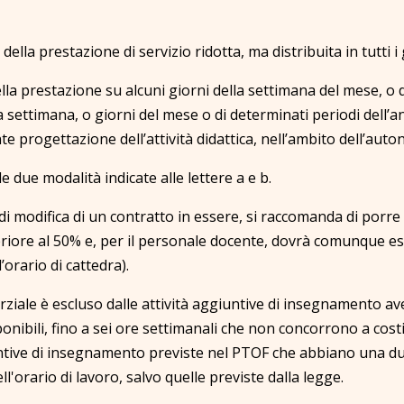
e della prestazione di servizio ridotta, ma distribuita in tutti i 
ella prestazione su alcuni giorni della settimana del mese, o 
 settimana, o giorni del mese o di determinati periodi dell’a
te progettazione dell’attività didattica, nell’ambito dell’aut
e due modalità indicate alle lettere a e b.
modifica di un contratto in essere, si raccomanda di porre a
eriore al 50% e, per il personale docente, dovrà comunque e
’orario di cattedra).
ziale è escluso dalle attività aggiuntive di insegnamento av
nibili, fino a sei ore settimanali che non concorrono a costit
iuntive di insegnamento previste nel PTOF che abbiano una du
'orario di lavoro, salvo quelle previste dalla legge.